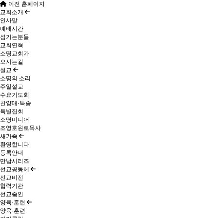
이전 홈페이지
교회소개
인사말
예배시간
섬기는분들
교회연혁
소명교회가
오시는길
설교
소명의 소리
주일설교
수요기도회
찬양대·특송
특별집회
소명미디어
조영호원로목사
새가족
환영합니다
등록안내
만남시리즈
선교공동체
선교비전
협력기관
선교줌인
양육·훈련
양육·훈련