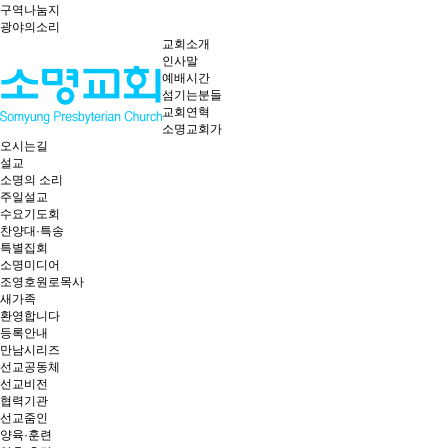
구역나눔지
광야의소리
교회소개
인사말
예배시간
섬기는분들
교회연혁
소명교회가
오시는길
설교
소명의 소리
주일설교
수요기도회
찬양대·특송
특별집회
소명미디어
조영호원로목사
새가족
환영합니다
등록안내
만남시리즈
선교공동체
선교비전
협력기관
선교줌인
양육·훈련