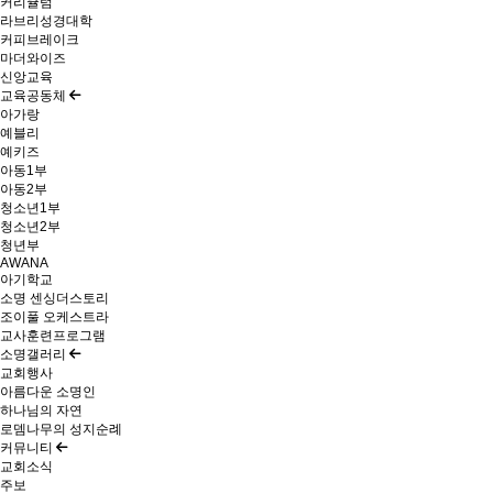
커리큘럼
라브리성경대학
커피브레이크
마더와이즈
신앙교육
교육공동체
아가랑
예블리
예키즈
아동1부
아동2부
청소년1부
청소년2부
청년부
AWANA
아기학교
소명 센싱더스토리
조이풀 오케스트라
교사훈련프로그램
소명갤러리
교회행사
아름다운 소명인
하나님의 자연
로뎀나무의 성지순례
커뮤니티
교회소식
주보