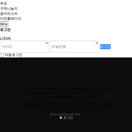
주보
구역나눔지
광야의소리
이전홈페이지
메뉴
로그인
LOGIN
로그인
자동로그인
주소
: 부산광역시 해운대구 좌동순환로468번가길 87 소명교회
사무실 대표전화
: 051-731-1004,
팩스
: 051-731-1003
Copyright ©
소명교회.
All rights reserved.
사용권이 허가된 폰트만 사용되어졌으며 일부 이미지 및 폰트는 외주제작업체 사용권에 의함
저작권출처 : TLOG, PIXABAY, PEXELS, SHINNANET, FreePik Premium(shinnanet@gmail.com)
홈페이지프리미엄관리문의
shinnanet@gmail.com
로그인