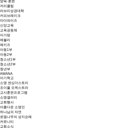
양육·훈련
커리큘럼
라브리성경대학
커피브레이크
마더와이즈
신앙교육
교육공동체
아가랑
예블리
예키즈
아동1부
아동2부
청소년1부
청소년2부
청년부
AWANA
아기학교
소명 센싱더스토리
조이풀 오케스트라
교사훈련프로그램
소명갤러리
교회행사
아름다운 소명인
하나님의 자연
로뎀나무의 성지순례
커뮤니티
교회소식