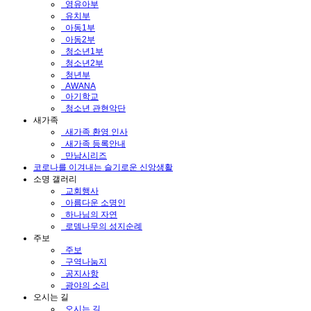
영유아부
유치부
아동1부
아동2부
청소년1부
청소년2부
청년부
AWANA
아기학교
청소년 관현악단
새가족
새가족 환영 인사
새가족 등록안내
만남시리즈
코로나를 이겨내는 슬기로운 신앙생활
소명 갤러리
교회행사
아름다운 소명인
하나님의 자연
로뎀나무의 성지순례
주보
주보
구역나눔지
공지사항
광야의 소리
오시는 길
오시는 길