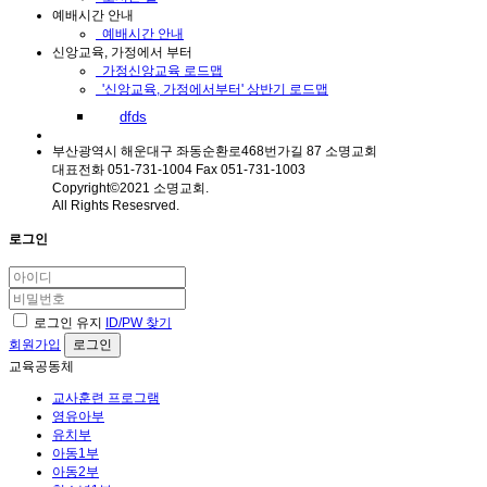
예배시간 안내
예배시간 안내
신앙교육, 가정에서 부터
가정신앙교육 로드맵
'신앙교육, 가정에서부터' 상반기 로드맵
dfds
부산광역시 해운대구 좌동순환로468번가길 87 소명교회
대표전화 051-731-1004 Fax 051-731-1003
Copyright©2021 소명교회.
All Rights Resesrved.
로그인
로그인 유지
ID/PW 찾기
회원가입
교육공동체
교사훈련 프로그램
영유아부
유치부
아동1부
아동2부