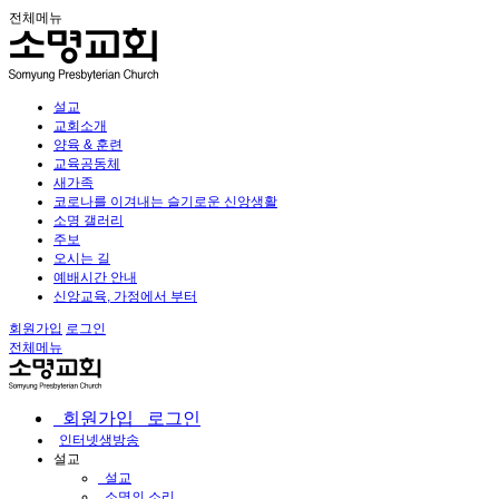
전체메뉴
설교
교회소개
양육 & 훈련
교육공동체
새가족
코로나를 이겨내는 슬기로운 신앙생활
소명 갤러리
주보
오시는 길
예배시간 안내
신앙교육, 가정에서 부터
회원가입
로그인
전체메뉴
회원가입
로그인
인터넷생방송
설교
설교
소명의 소리