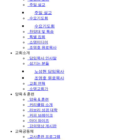
주일 설교
주일 설교
수요기도회
수요기도회
찬양대 및 특송
특별 집회
소명미디어
조영호 원로목사
교회소개
담임목사 인사말
섬기는 분들
노성현 담임목사
조영호 원로목사
교회 연혁
소명교회가
양육 & 훈련
양육 & 훈련
커리큘럼 소개
라브리 성경 대학
커피 브레이크
마더 와이즈
강의영상 게시판
교육공동체
교사훈련 프로그램