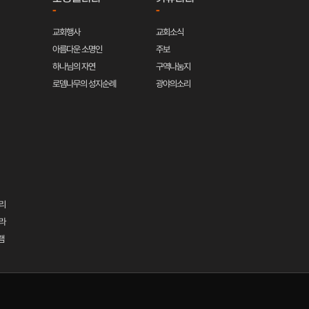
-
-
교회행사
교회소식
아름다운 소명인
주보
하나님의 자연
구역나눔지
로뎀나무의 성지순례
광야의소리
리
라
램