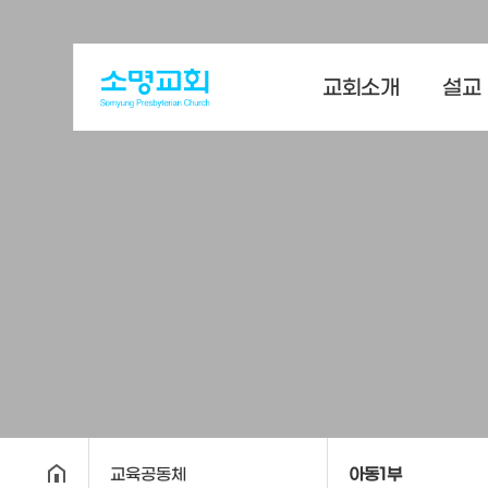
교회소개
설교
교육공동체
아동1부