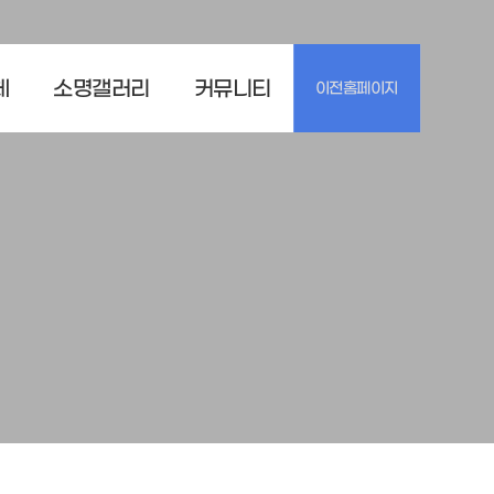
체
소명갤러리
커뮤니티
이전홈페이지