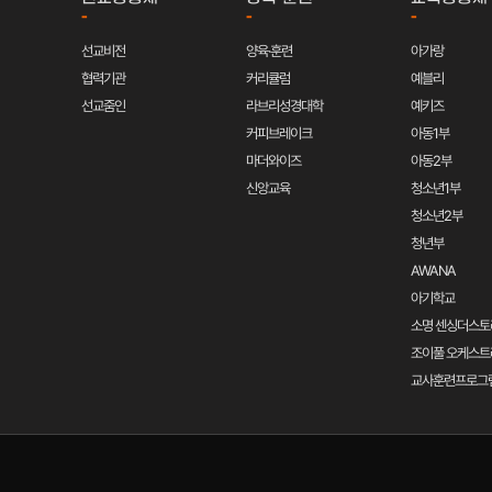
-
-
-
선교비전
양육·훈련
아가랑
협력기관
커리큘럼
예블리
선교줌인
라브리성경대학
예키즈
커피브레이크
아동1부
마더와이즈
아동2부
신앙교육
청소년1부
청소년2부
청년부
AWANA
아기학교
소명 센싱더스토
조이풀 오케스트
교사훈련프로그