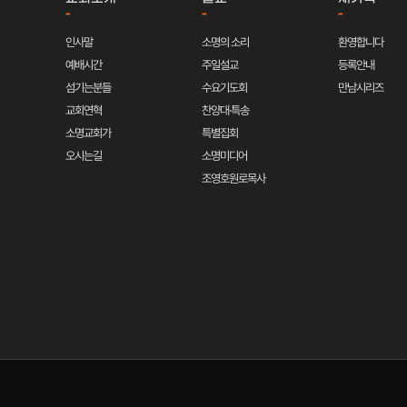
-
-
-
인사말
소명의 소리
환영합니다
예배시간
주일설교
등록안내
섬기는분들
수요기도회
만남시리즈
교회연혁
찬양대·특송
소명교회가
특별집회
오시는길
소명미디어
조영호원로목사