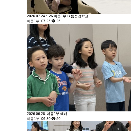
아기학교
2026.07.24 ~ 26 아동1부 여름성경학교
소명 센싱더스토리
아동1부
07-26
26
조이풀 오케스트라
교사훈련프로그램
2026.06.28. 아동1부 예배
아동1부
06-30
50