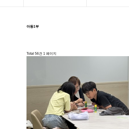
교회소개
아가랑
설교
예블리
아동1부
새가족
예키즈
선교공동체
아동1부
Total 56건
1 페이지
양육·훈련
아동2부
교육공동체
청소년1부
소명갤러리
청소년2부
커뮤니티
청년부
AWANA