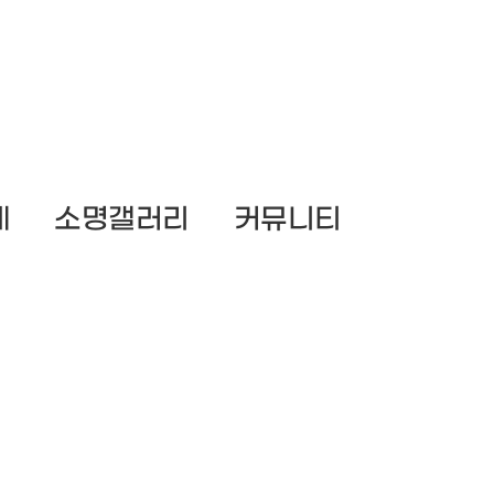
체
소명갤러리
커뮤니티