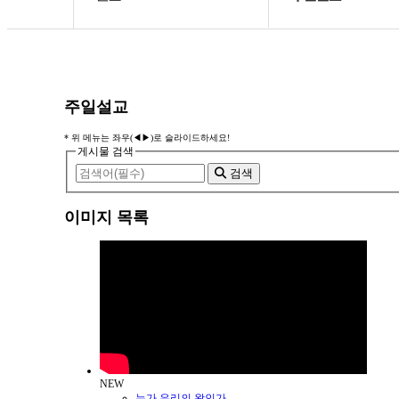
교회소개
소명의 소리
설교
주일설교
주일설교
새가족
수요기도회
* 위 메뉴는 좌우(◀▶)로 슬라이드하세요!
게시물 검색
선교공동체
찬양대·특송
검색
양육·훈련
특별집회
이미지 목록
교육공동체
소명미디어
소명갤러리
조영호원로목사
커뮤니티
NEW
누가 우리의 왕인가