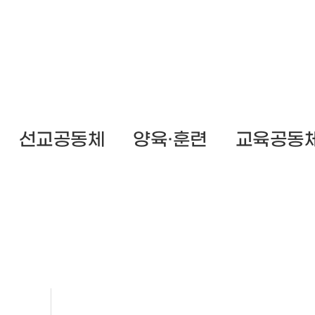
SERMON
선교공동체
양육·훈련
교육공동
설교