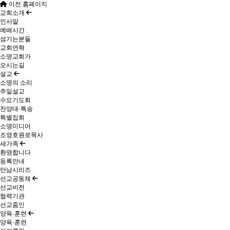
이전 홈페이지
교회소개
인사말
예배시간
섬기는분들
교회연혁
소명교회가
오시는길
설교
소명의 소리
주일설교
수요기도회
찬양대·특송
특별집회
소명미디어
조영호원로목사
새가족
환영합니다
등록안내
만남시리즈
선교공동체
선교비전
협력기관
선교줌인
양육·훈련
양육·훈련