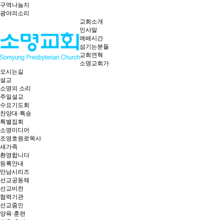
구역나눔지
광야의소리
교회소개
인사말
예배시간
섬기는분들
교회연혁
소명교회가
오시는길
설교
소명의 소리
주일설교
수요기도회
찬양대·특송
특별집회
소명미디어
조영호원로목사
새가족
환영합니다
등록안내
만남시리즈
선교공동체
선교비전
협력기관
선교줌인
양육·훈련