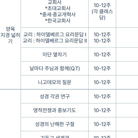
교회사
10-12주
*초대교회사
(각 클래스
*중세·종교개혁사
당)
*한국교회사
양육
교리 : 하이델베르그 요리문답 I
10-12주
지경 넓히
교리 : 하이델베르그 요리문답 II
10-12주
기
이단 옆차기
10-12주
날마다 주님과 함께(Q.T)
10-12주
니고데모의 질문
10-12주
성경 각권 연구
10-12주
영적전쟁과 중보기도
10-12주
성경의 난해한 구절
10-12주