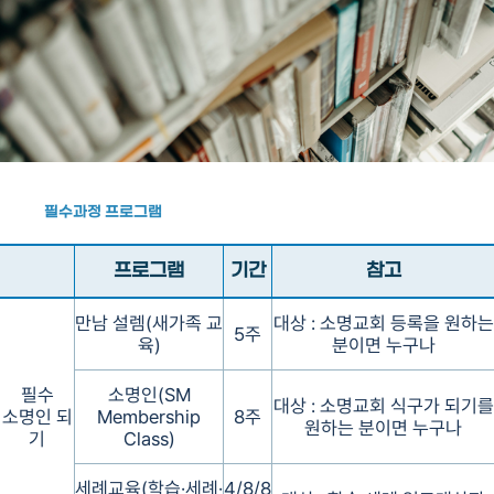
필수과정 프로그램
프로그램
기간
참고
만남 설렘(새가족 교
대상 : 소명교회 등록을 원하는
5주
육)
분이면 누구나
필수
소명인(SM
대상 : 소명교회 식구가 되기를
소명인 되
Membership
8주
원하는 분이면 누구나
기
Class)
세례교육(학습·세례·
4/8/8