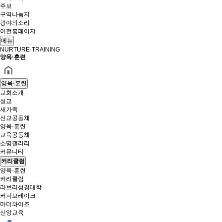
주보
구역나눔지
광야의소리
이전홈페이지
메뉴
NURTURE·TRAINING
양육·훈련
양육·훈련
교회소개
설교
새가족
선교공동체
양육·훈련
교육공동체
소명갤러리
커뮤니티
커리큘럼
양육·훈련
커리큘럼
라브리성경대학
커피브레이크
마더와이즈
신앙교육