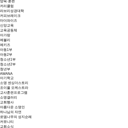
양육·훈련
커리큘럼
라브리성경대학
커피브레이크
마더와이즈
신앙교육
교육공동체
아가랑
예블리
예키즈
아동1부
아동2부
청소년1부
청소년2부
청년부
AWANA
아기학교
소명 센싱더스토리
조이풀 오케스트라
교사훈련프로그램
소명갤러리
교회행사
아름다운 소명인
하나님의 자연
로뎀나무의 성지순례
커뮤니티
교회소식