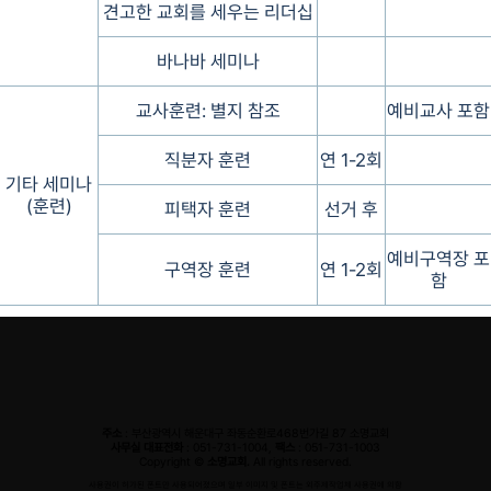
견고한 교회를 세우는 리더십
바나바 세미나
교사훈련: 별지 참조
예비교사 포함
직분자 훈련
연 1-2회
기타 세미나
(훈련)
피택자 훈련
선거 후
예비구역장 포
구역장 훈련
연 1-2회
함
주소
: 부산광역시 해운대구 좌동순환로468번가길 87 소명교회
사무실 대표전화
: 051-731-1004,
팩스
: 051-731-1003
Copyright ©
소명교회.
All rights reserved.
사용권이 허가된 폰트만 사용되어졌으며 일부 이미지 및 폰트는 외주제작업체 사용권에 의함