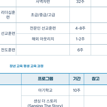
사역자반
32주
리더십훈
초급/중급/고급
련
전문인 선교훈련
4-8주
선교훈련
해외 아웃리치
1-2주
전도훈련
6주
장년 교육 평생 교육 과정
프로그램
기간
참고
아기학교
10주
샌싱 더 스토리
(Sansing The Story)