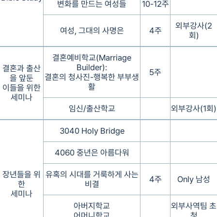
변화를 만드는 여성들
10-12주
외부강사(2
여성, 그대의 사명은
4주
회)
결혼예비학교(Marriage
Builder):
결혼과 출산
5주
결혼의 청사진-행복한 부부생
을 앞둔
활
이들을 위한
세미나
임신/출산학교
외부강사(1회)
3040 Holy Bridge
4060 중년은 아름다워
장년들을 위
유혹의 시대를 거룩하게 사는
4주
Only 남성
한
비결
세미나
아버지학교
외부사역팀 초
어머니학교
청