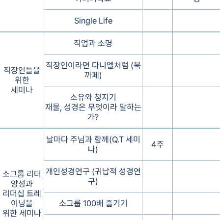
Single Life
직업과 소명
직장인이라면 다니엘처럼 (북
직장인들을
까페)
위한
세미나
소유와 청지기
재물, 성경은 무엇이라 말하는
가?
날마다 주님과 함께(Q.T 세미
4주
나)
개인성경연구 (귀납적 성경연
소그룹 리더
구)
양성과
리더십 트레
이닝을
소그룹 100배 즐기기
위한 세미나