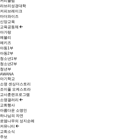
커리큘럼
라브리성경대학
커피브레이크
마더와이즈
신앙교육
교육공동체
아가랑
예블리
예키즈
아동1부
아동2부
청소년1부
청소년2부
청년부
AWANA
아기학교
소명 센싱더스토리
조이풀 오케스트라
교사훈련프로그램
소명갤러리
교회행사
아름다운 소명인
하나님의 자연
로뎀나무의 성지순례
커뮤니티
교회소식
주보