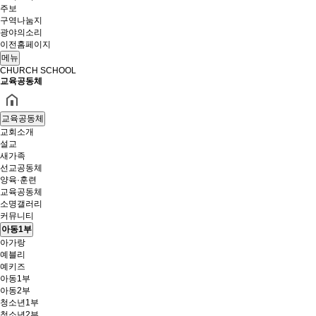
주보
구역나눔지
광야의소리
이전홈페이지
메뉴
CHURCH SCHOOL
교육공동체
교육공동체
교회소개
설교
새가족
선교공동체
양육·훈련
교육공동체
소명갤러리
커뮤니티
아동1부
아가랑
예블리
예키즈
아동1부
아동2부
청소년1부
청소년2부