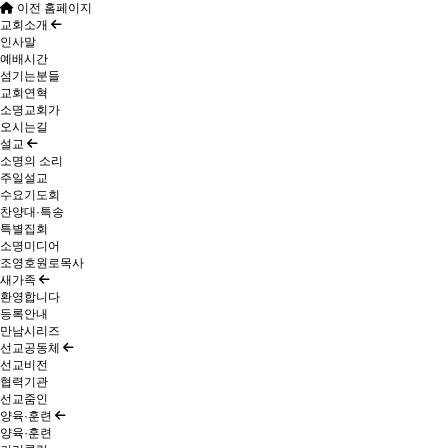
이전 홈페이지
교회소개
인사말
예배시간
섬기는분들
교회연혁
소명교회가
오시는길
설교
소명의 소리
주일설교
수요기도회
찬양대·특송
특별집회
소명미디어
조영호원로목사
새가족
환영합니다
등록안내
만남시리즈
선교공동체
선교비전
협력기관
선교줌인
양육·훈련
양육·훈련