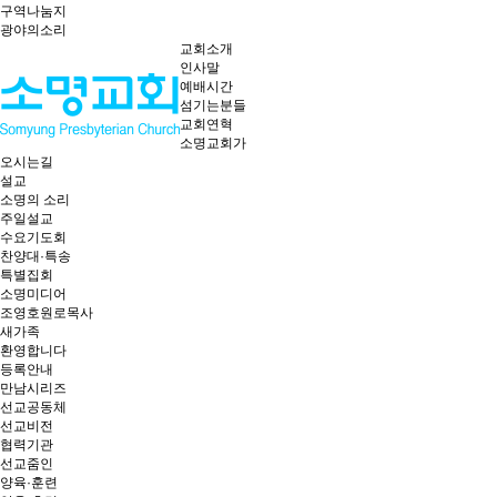
구역나눔지
광야의소리
교회소개
인사말
예배시간
섬기는분들
교회연혁
소명교회가
오시는길
설교
소명의 소리
주일설교
수요기도회
찬양대·특송
특별집회
소명미디어
조영호원로목사
새가족
환영합니다
등록안내
만남시리즈
선교공동체
선교비전
협력기관
선교줌인
양육·훈련