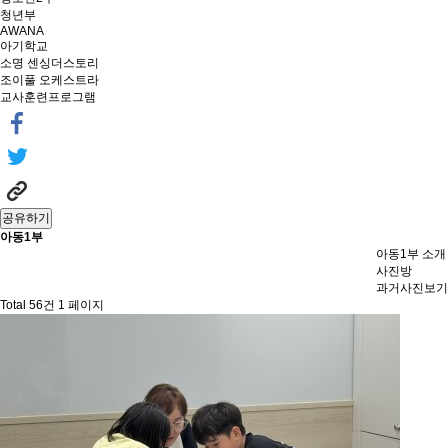
청년부
AWANA
아기학교
소명 센싱더스토리
조이풀 오케스트라
교사훈련프로그램
공유하기
아동1부
아동1부 소개
사진방
과거사진보기
Total 56건
1 페이지