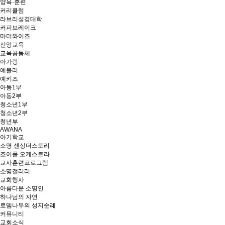
양육·훈련
커리큘럼
라브리성경대학
커피브레이크
마더와이즈
신앙교육
교육공동체
아가랑
예블리
예키즈
아동1부
아동2부
청소년1부
청소년2부
청년부
AWANA
아기학교
소명 센싱더스토리
조이풀 오케스트라
교사훈련프로그램
소명갤러리
교회행사
아름다운 소명인
하나님의 자연
로뎀나무의 성지순례
커뮤니티
교회소식