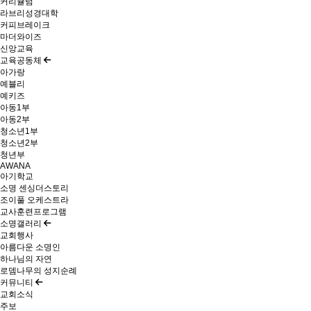
커리큘럼
라브리성경대학
커피브레이크
마더와이즈
신앙교육
교육공동체
아가랑
예블리
예키즈
아동1부
아동2부
청소년1부
청소년2부
청년부
AWANA
아기학교
소명 센싱더스토리
조이풀 오케스트라
교사훈련프로그램
소명갤러리
교회행사
아름다운 소명인
하나님의 자연
로뎀나무의 성지순례
커뮤니티
교회소식
주보