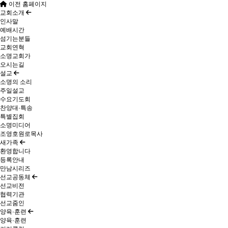
이전 홈페이지
교회소개
인사말
예배시간
섬기는분들
교회연혁
소명교회가
오시는길
설교
소명의 소리
주일설교
수요기도회
찬양대·특송
특별집회
소명미디어
조영호원로목사
새가족
환영합니다
등록안내
만남시리즈
선교공동체
선교비전
협력기관
선교줌인
양육·훈련
양육·훈련