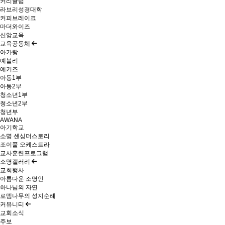
커리큘럼
라브리성경대학
커피브레이크
마더와이즈
신앙교육
교육공동체
아가랑
예블리
예키즈
아동1부
아동2부
청소년1부
청소년2부
청년부
AWANA
아기학교
소명 센싱더스토리
조이풀 오케스트라
교사훈련프로그램
소명갤러리
교회행사
아름다운 소명인
하나님의 자연
로뎀나무의 성지순례
커뮤니티
교회소식
주보