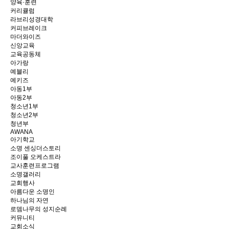
양육·훈련
커리큘럼
라브리성경대학
커피브레이크
마더와이즈
신앙교육
교육공동체
아가랑
예블리
예키즈
아동1부
아동2부
청소년1부
청소년2부
청년부
AWANA
아기학교
소명 센싱더스토리
조이풀 오케스트라
교사훈련프로그램
소명갤러리
교회행사
아름다운 소명인
하나님의 자연
로뎀나무의 성지순례
커뮤니티
교회소식