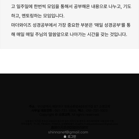
고 일주일에 한번씩 모임을 통해서 공부해온 내용으로 나누고, 기도
하고, 멘토링하는 모임입니다.
마더와이즈 성경공부에서 가장 중요한 부분은 ‘매일 성경공부’를 통
해 매일 매일 주님의 말씀앞으로 나아가는 시간을 갖는 것입니다.
주소
: 부산광역시 해운대구 좌동순환로468번가길 87 소명교회
사무실 대표전화
: 051-731-1004,
팩스
: 051-731-1003
Copyright ©
소명교회.
All rights reserved.
사용권이 허가된 폰트만 사용되어졌으며 일부 이미지 및 폰트는 외주제작업체 사용권에 의함
저작권출처 : TLOG, PIXABAY, PEXELS, SHINNANET, FreePik Premium(shinnanet@gmail.com)
홈페이지프리미엄관리문의
shinnanet@gmail.com
로그인