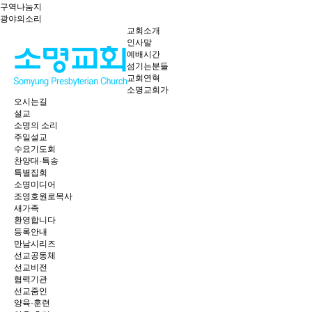
구역나눔지
광야의소리
교회소개
인사말
예배시간
섬기는분들
교회연혁
소명교회가
오시는길
설교
소명의 소리
주일설교
수요기도회
찬양대·특송
특별집회
소명미디어
조영호원로목사
새가족
환영합니다
등록안내
만남시리즈
선교공동체
선교비전
협력기관
선교줌인
양육·훈련