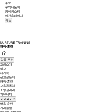
주보
구역나눔지
광야의소리
이전홈페이지
메뉴
NURTURE·TRAINING
양육·훈련
양육·훈련
교회소개
설교
새가족
선교공동체
양육·훈련
교육공동체
소명갤러리
커뮤니티
마더와이즈
양육·훈련
커리큘럼