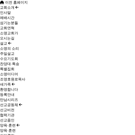
이전 홈페이지
교회소개
인사말
예배시간
섬기는분들
교회연혁
소명교회가
오시는길
설교
소명의 소리
주일설교
수요기도회
찬양대·특송
특별집회
소명미디어
조영호원로목사
새가족
환영합니다
등록안내
만남시리즈
선교공동체
선교비전
협력기관
선교줌인
양육·훈련
양육·훈련