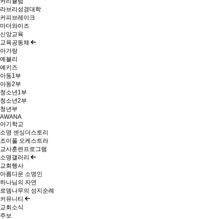
커리큘럼
라브리성경대학
커피브레이크
마더와이즈
신앙교육
교육공동체
아가랑
예블리
예키즈
아동1부
아동2부
청소년1부
청소년2부
청년부
AWANA
아기학교
소명 센싱더스토리
조이풀 오케스트라
교사훈련프로그램
소명갤러리
교회행사
아름다운 소명인
하나님의 자연
로뎀나무의 성지순례
커뮤니티
교회소식
주보