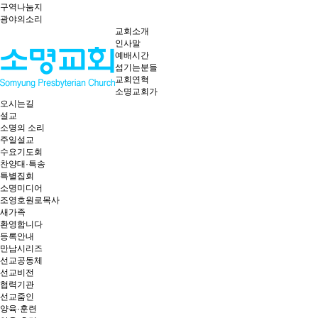
구역나눔지
광야의소리
교회소개
인사말
예배시간
섬기는분들
교회연혁
소명교회가
오시는길
설교
소명의 소리
주일설교
수요기도회
찬양대·특송
특별집회
소명미디어
조영호원로목사
새가족
환영합니다
등록안내
만남시리즈
선교공동체
선교비전
협력기관
선교줌인
양육·훈련