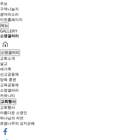
주보
구역나눔지
광야의소리
이전홈페이지
메뉴
GALLERY
소명갤러리
소명갤러리
교회소개
설교
새가족
선교공동체
양육·훈련
교육공동체
소명갤러리
커뮤니티
교회행사
교회행사
아름다운 소명인
하나님의 자연
로뎀나무의 성지순례