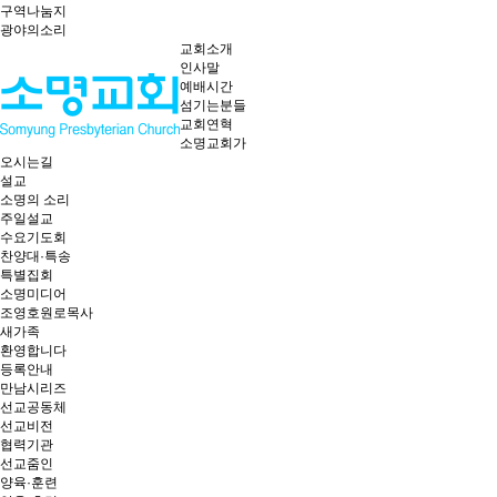
구역나눔지
광야의소리
교회소개
인사말
예배시간
섬기는분들
교회연혁
소명교회가
오시는길
설교
소명의 소리
주일설교
수요기도회
찬양대·특송
특별집회
소명미디어
조영호원로목사
새가족
환영합니다
등록안내
만남시리즈
선교공동체
선교비전
협력기관
선교줌인
양육·훈련