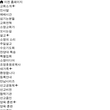
이전 홈페이지
교회소개
인사말
예배시간
섬기는분들
교회연혁
소명교회가
오시는길
설교
소명의 소리
주일설교
수요기도회
찬양대·특송
특별집회
소명미디어
조영호원로목사
새가족
환영합니다
등록안내
만남시리즈
선교공동체
선교비전
협력기관
선교줌인
양육·훈련
양육·훈련