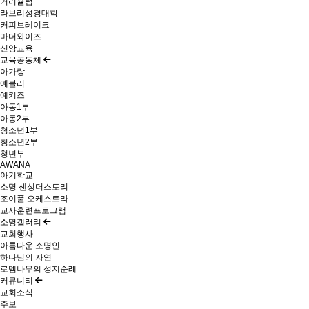
커리큘럼
라브리성경대학
커피브레이크
마더와이즈
신앙교육
교육공동체
아가랑
예블리
예키즈
아동1부
아동2부
청소년1부
청소년2부
청년부
AWANA
아기학교
소명 센싱더스토리
조이풀 오케스트라
교사훈련프로그램
소명갤러리
교회행사
아름다운 소명인
하나님의 자연
로뎀나무의 성지순례
커뮤니티
교회소식
주보