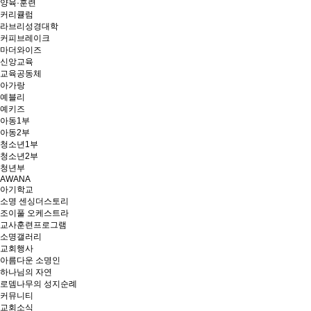
양육·훈련
커리큘럼
라브리성경대학
커피브레이크
마더와이즈
신앙교육
교육공동체
아가랑
예블리
예키즈
아동1부
아동2부
청소년1부
청소년2부
청년부
AWANA
아기학교
소명 센싱더스토리
조이풀 오케스트라
교사훈련프로그램
소명갤러리
교회행사
아름다운 소명인
하나님의 자연
로뎀나무의 성지순례
커뮤니티
교회소식