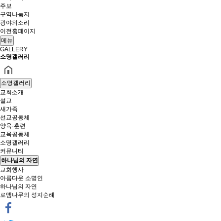
주보
구역나눔지
광야의소리
이전홈페이지
메뉴
GALLERY
소명갤러리
소명갤러리
교회소개
설교
새가족
선교공동체
양육·훈련
교육공동체
소명갤러리
커뮤니티
하나님의 자연
교회행사
아름다운 소명인
하나님의 자연
로뎀나무의 성지순례