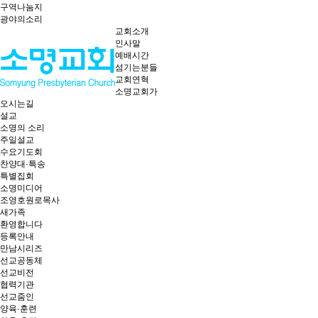
구역나눔지
광야의소리
교회소개
인사말
예배시간
섬기는분들
교회연혁
소명교회가
오시는길
설교
소명의 소리
주일설교
수요기도회
찬양대·특송
특별집회
소명미디어
조영호원로목사
새가족
환영합니다
등록안내
만남시리즈
선교공동체
선교비전
협력기관
선교줌인
양육·훈련