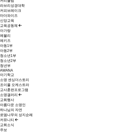
커리큘럼
라브리성경대학
커피브레이크
마더와이즈
신앙교육
교육공동체
아가랑
예블리
예키즈
아동1부
아동2부
청소년1부
청소년2부
청년부
AWANA
아기학교
소명 센싱더스토리
조이풀 오케스트라
교사훈련프로그램
소명갤러리
교회행사
아름다운 소명인
하나님의 자연
로뎀나무의 성지순례
커뮤니티
교회소식
주보