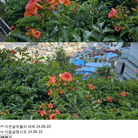
이전글
유월의 새벽
24.06.20
다음글
청사포
24.06.10
댓글
0