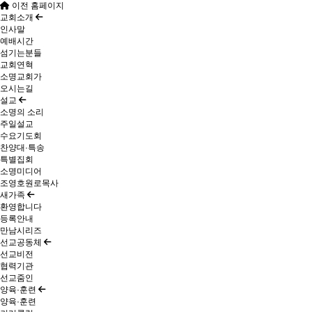
이전 홈페이지
교회소개
인사말
예배시간
섬기는분들
교회연혁
소명교회가
오시는길
설교
소명의 소리
주일설교
수요기도회
찬양대·특송
특별집회
소명미디어
조영호원로목사
새가족
환영합니다
등록안내
만남시리즈
선교공동체
선교비전
협력기관
선교줌인
양육·훈련
양육·훈련