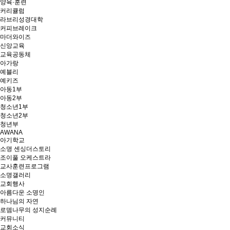
양육·훈련
커리큘럼
라브리성경대학
커피브레이크
마더와이즈
신앙교육
교육공동체
아가랑
예블리
예키즈
아동1부
아동2부
청소년1부
청소년2부
청년부
AWANA
아기학교
소명 센싱더스토리
조이풀 오케스트라
교사훈련프로그램
소명갤러리
교회행사
아름다운 소명인
하나님의 자연
로뎀나무의 성지순례
커뮤니티
교회소식