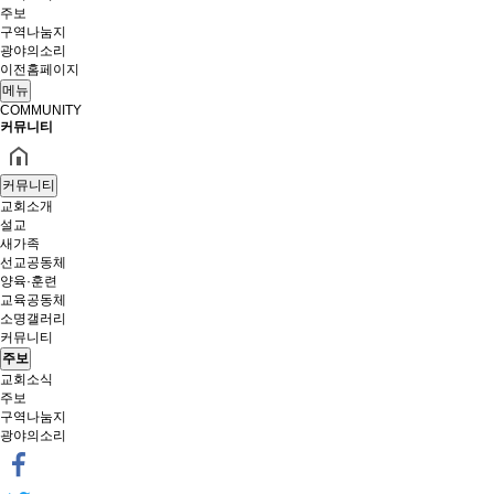
주보
구역나눔지
광야의소리
이전홈페이지
메뉴
COMMUNITY
커뮤니티
커뮤니티
교회소개
설교
새가족
선교공동체
양육·훈련
교육공동체
소명갤러리
커뮤니티
주보
교회소식
주보
구역나눔지
광야의소리