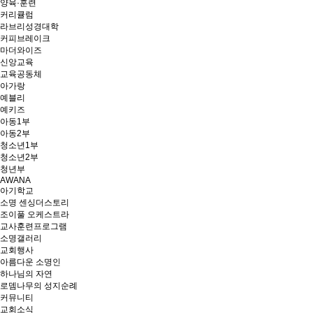
양육·훈련
커리큘럼
라브리성경대학
커피브레이크
마더와이즈
신앙교육
교육공동체
아가랑
예블리
예키즈
아동1부
아동2부
청소년1부
청소년2부
청년부
AWANA
아기학교
소명 센싱더스토리
조이풀 오케스트라
교사훈련프로그램
소명갤러리
교회행사
아름다운 소명인
하나님의 자연
로뎀나무의 성지순례
커뮤니티
교회소식