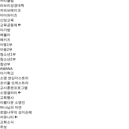
커리큘럼
라브리성경대학
커피브레이크
마더와이즈
신앙교육
교육공동체
아가랑
예블리
예키즈
아동1부
아동2부
청소년1부
청소년2부
청년부
AWANA
아기학교
소명 센싱더스토리
조이풀 오케스트라
교사훈련프로그램
소명갤러리
교회행사
아름다운 소명인
하나님의 자연
로뎀나무의 성지순례
커뮤니티
교회소식
주보