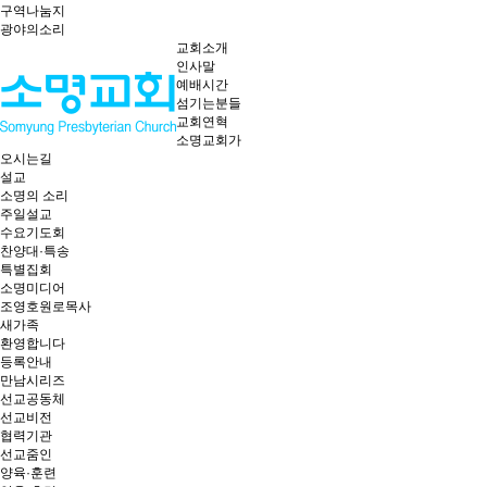
구역나눔지
광야의소리
교회소개
인사말
예배시간
섬기는분들
교회연혁
소명교회가
오시는길
설교
소명의 소리
주일설교
수요기도회
찬양대·특송
특별집회
소명미디어
조영호원로목사
새가족
환영합니다
등록안내
만남시리즈
선교공동체
선교비전
협력기관
선교줌인
양육·훈련