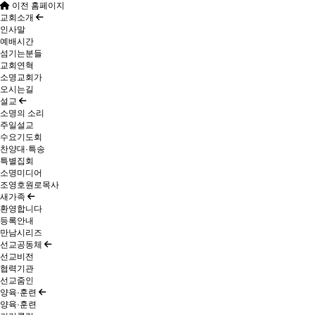
이전 홈페이지
교회소개
인사말
예배시간
섬기는분들
교회연혁
소명교회가
오시는길
설교
소명의 소리
주일설교
수요기도회
찬양대·특송
특별집회
소명미디어
조영호원로목사
새가족
환영합니다
등록안내
만남시리즈
선교공동체
선교비전
협력기관
선교줌인
양육·훈련
양육·훈련