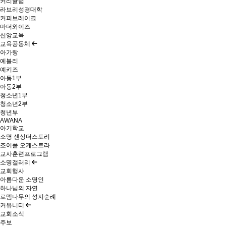
커리큘럼
라브리성경대학
커피브레이크
마더와이즈
신앙교육
교육공동체
아가랑
예블리
예키즈
아동1부
아동2부
청소년1부
청소년2부
청년부
AWANA
아기학교
소명 센싱더스토리
조이풀 오케스트라
교사훈련프로그램
소명갤러리
교회행사
아름다운 소명인
하나님의 자연
로뎀나무의 성지순례
커뮤니티
교회소식
주보