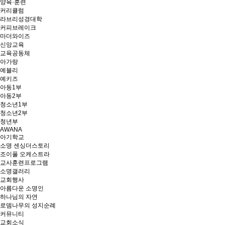
양육·훈련
커리큘럼
라브리성경대학
커피브레이크
마더와이즈
신앙교육
교육공동체
아가랑
예블리
예키즈
아동1부
아동2부
청소년1부
청소년2부
청년부
AWANA
아기학교
소명 센싱더스토리
조이풀 오케스트라
교사훈련프로그램
소명갤러리
교회행사
아름다운 소명인
하나님의 자연
로뎀나무의 성지순례
커뮤니티
교회소식