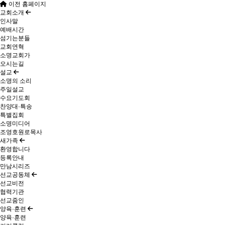
이전 홈페이지
교회소개
인사말
예배시간
섬기는분들
교회연혁
소명교회가
오시는길
설교
소명의 소리
주일설교
수요기도회
찬양대·특송
특별집회
소명미디어
조영호원로목사
새가족
환영합니다
등록안내
만남시리즈
선교공동체
선교비전
협력기관
선교줌인
양육·훈련
양육·훈련