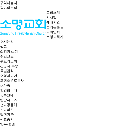
구역나눔지
광야의소리
교회소개
인사말
예배시간
섬기는분들
교회연혁
소명교회가
오시는길
설교
소명의 소리
주일설교
수요기도회
찬양대·특송
특별집회
소명미디어
조영호원로목사
새가족
환영합니다
등록안내
만남시리즈
선교공동체
선교비전
협력기관
선교줌인
양육·훈련