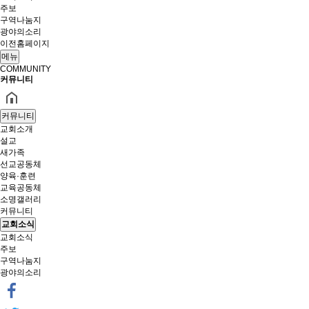
주보
구역나눔지
광야의소리
이전홈페이지
메뉴
COMMUNITY
커뮤니티
커뮤니티
교회소개
설교
새가족
선교공동체
양육·훈련
교육공동체
소명갤러리
커뮤니티
교회소식
교회소식
주보
구역나눔지
광야의소리