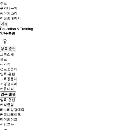
주보
구역나눔지
광야의소리
이전홈페이지
메뉴
Education & Training
양육·훈련
양육·훈련
교회소개
설교
새가족
선교공동체
양육·훈련
교육공동체
소명갤러리
커뮤니티
양육·훈련
양육·훈련
커리큘럼
라브리성경대학
커피브레이크
마더와이즈
신앙교육