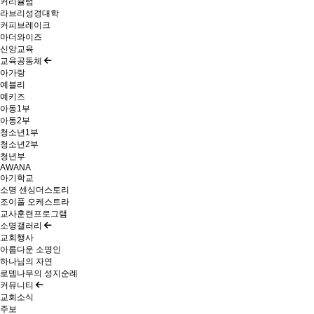
커리큘럼
라브리성경대학
커피브레이크
마더와이즈
신앙교육
교육공동체
아가랑
예블리
예키즈
아동1부
아동2부
청소년1부
청소년2부
청년부
AWANA
아기학교
소명 센싱더스토리
조이풀 오케스트라
교사훈련프로그램
소명갤러리
교회행사
아름다운 소명인
하나님의 자연
로뎀나무의 성지순례
커뮤니티
교회소식
주보