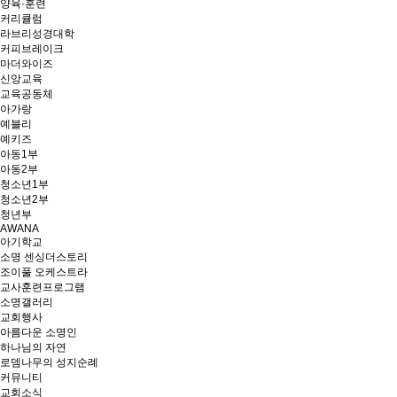
양육·훈련
커리큘럼
라브리성경대학
커피브레이크
마더와이즈
신앙교육
교육공동체
아가랑
예블리
예키즈
아동1부
아동2부
청소년1부
청소년2부
청년부
AWANA
아기학교
소명 센싱더스토리
조이풀 오케스트라
교사훈련프로그램
소명갤러리
교회행사
아름다운 소명인
하나님의 자연
로뎀나무의 성지순례
커뮤니티
교회소식