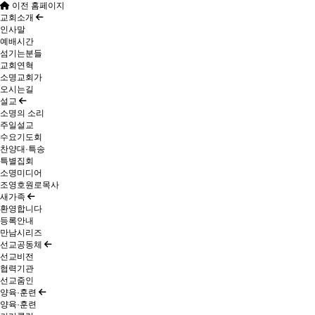
이전 홈페이지
교회소개
인사말
예배시간
섬기는분들
교회연혁
소명교회가
오시는길
설교
소명의 소리
주일설교
수요기도회
찬양대·특송
특별집회
소명미디어
조영호원로목사
새가족
환영합니다
등록안내
만남시리즈
선교공동체
선교비전
협력기관
선교줌인
양육·훈련
양육·훈련