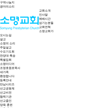
구역나눔지
광야의소리
교회소개
인사말
예배시간
섬기는분들
교회연혁
소명교회가
오시는길
설교
소명의 소리
주일설교
수요기도회
찬양대·특송
특별집회
소명미디어
조영호원로목사
새가족
환영합니다
등록안내
만남시리즈
선교공동체
선교비전
협력기관
선교줌인
양육·훈련