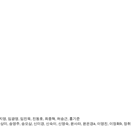
이지영, 임광영, 임진욱, 진동호, 최종혁, 허송근, 홍기준
선상미, 송영주, 송오삼, 신미경, 신숙이, 신영숙, 윤사라, 윤은경a, 이영진, 이정화b, 정