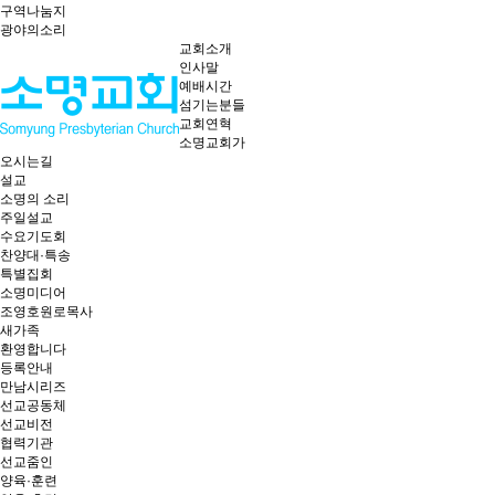
구역나눔지
광야의소리
교회소개
인사말
예배시간
섬기는분들
교회연혁
소명교회가
오시는길
설교
소명의 소리
주일설교
수요기도회
찬양대·특송
특별집회
소명미디어
조영호원로목사
새가족
환영합니다
등록안내
만남시리즈
선교공동체
선교비전
협력기관
선교줌인
양육·훈련