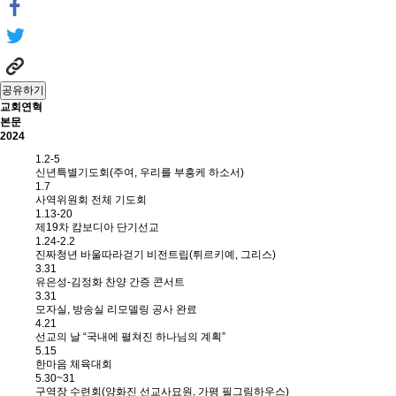
공유하기
교회연혁
본문
2024
1.2-5
신년특별기도회(주여, 우리를 부흥케 하소서)
1.7
사역위원회 전체 기도회
1.13-20
제19차 캄보디아 단기선교
1.24-2.2
진짜청년 바울따라걷기 비전트립(튀르키예, 그리스)
3.31
유은성-김정화 찬양 간증 콘서트
3.31
모자실, 방송실 리모델링 공사 완료
4.21
선교의 날 “국내에 펼쳐진 하나님의 계획”
5.15
한마음 체육대회
5.30~31
구역장 수련회(양화진 선교사묘원, 가평 필그림하우스)