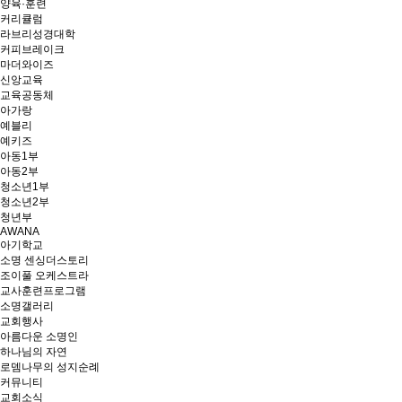
양육·훈련
커리큘럼
라브리성경대학
커피브레이크
마더와이즈
신앙교육
교육공동체
아가랑
예블리
예키즈
아동1부
아동2부
청소년1부
청소년2부
청년부
AWANA
아기학교
소명 센싱더스토리
조이풀 오케스트라
교사훈련프로그램
소명갤러리
교회행사
아름다운 소명인
하나님의 자연
로뎀나무의 성지순례
커뮤니티
교회소식