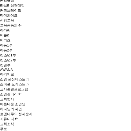
커리큘럼
라브리성경대학
커피브레이크
마더와이즈
신앙교육
교육공동체
아가랑
예블리
예키즈
아동1부
아동2부
청소년1부
청소년2부
청년부
AWANA
아기학교
소명 센싱더스토리
조이풀 오케스트라
교사훈련프로그램
소명갤러리
교회행사
아름다운 소명인
하나님의 자연
로뎀나무의 성지순례
커뮤니티
교회소식
주보