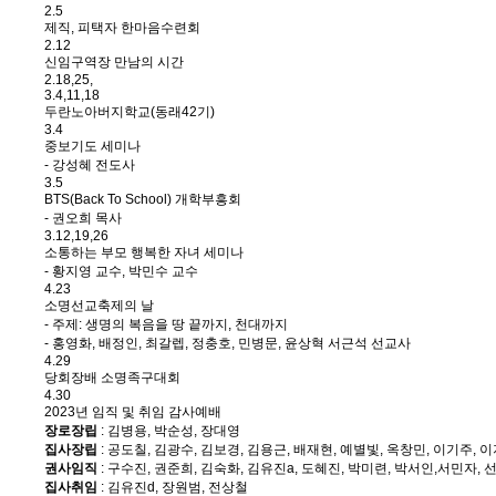
2.5
제직, 피택자 한마음수련회
2.12
신임구역장 만남의 시간
2.18,25,
3.4,11,18
두란노아버지학교(동래42기)
3.4
중보기도 세미나
- 강성혜 전도사
3.5
BTS(Back To School) 개학부흥회
- 권오희 목사
3.12,19,26
소통하는 부모 행복한 자녀 세미나
- 황지영 교수, 박민수 교수
4.23
소명선교축제의 날
- 주제: 생명의 복음을 땅 끝까지, 천대까지
- 홍영화, 배정인, 최갈렙, 정충호, 민병문, 윤상혁 서근석 선교사
4.29
당회장배 소명족구대회
4.30
2023년 임직 및 취임 감사예배
장로장립
: 김병용, 박순성, 장대영
집사장립
: 공도칠, 김광수, 김보경, 김용근, 배재현, 예별빛, 옥창민, 이기주, 
권사임직
: 구수진, 권준희, 김숙화, 김유진a, 도혜진, 박미련, 박서인,서민자, 
집사취임
: 김유진d, 장원범, 전상철