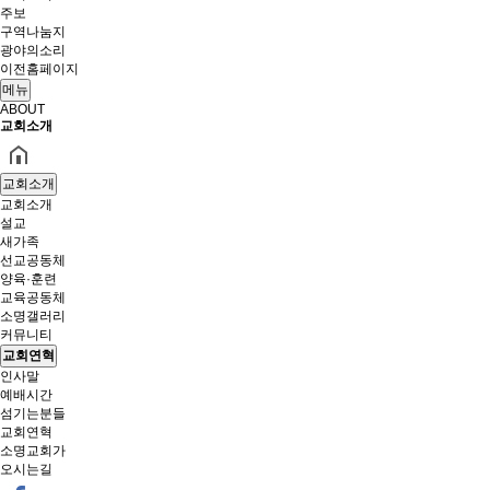
주보
구역나눔지
광야의소리
이전홈페이지
메뉴
ABOUT
교회소개
교회소개
교회소개
설교
새가족
선교공동체
양육·훈련
교육공동체
소명갤러리
커뮤니티
교회연혁
인사말
예배시간
섬기는분들
교회연혁
소명교회가
오시는길