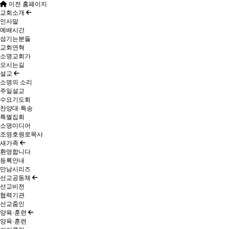
이전 홈페이지
교회소개
인사말
예배시간
섬기는분들
교회연혁
소명교회가
오시는길
설교
소명의 소리
주일설교
수요기도회
찬양대·특송
특별집회
소명미디어
조영호원로목사
새가족
환영합니다
등록안내
만남시리즈
선교공동체
선교비전
협력기관
선교줌인
양육·훈련
양육·훈련