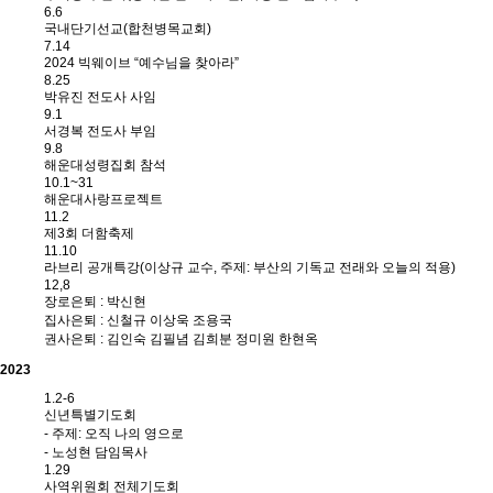
6.6
국내단기선교(합천병목교회)
7.14
2024 빅웨이브 “예수님을 찾아라”
8.25
박유진 전도사 사임
9.1
서경복 전도사 부임
9.8
해운대성령집회 참석
10.1~31
해운대사랑프로젝트
11.2
제3회 더함축제
11.10
라브리 공개특강(이상규 교수, 주제: 부산의 기독교 전래와 오늘의 적용)
12,8
장로은퇴 : 박신현
집사은퇴 : 신철규 이상욱 조용국
권사은퇴 : 김인숙 김필념 김희분 정미원 한현옥
2023
1.2-6
신년특별기도회
- 주제: 오직 나의 영으로
- 노성현 담임목사
1.29
사역위원회 전체기도회