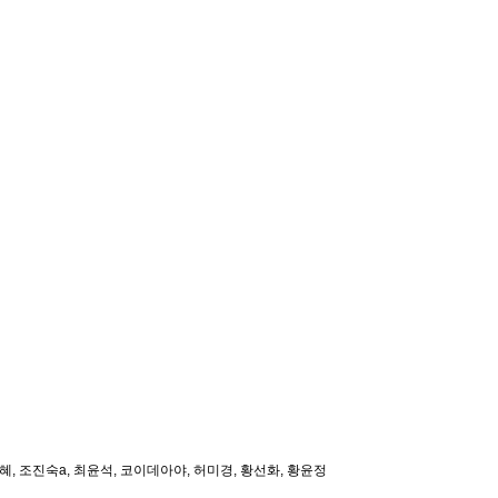
취혜, 조진숙a, 최윤석, 코이데아야, 허미경, 황선화, 황윤정