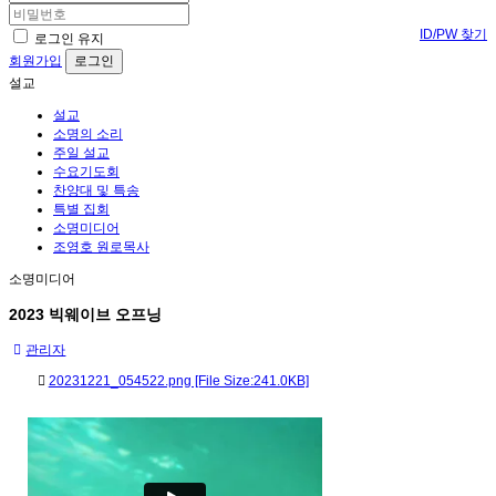
ID/PW 찾기
로그인 유지
회원가입
설교
설교
소명의 소리
주일 설교
수요기도회
찬양대 및 특송
특별 집회
소명미디어
조영호 원로목사
소명미디어
2023 빅웨이브 오프닝
관리자
20231221_054522.png [File Size:241.0KB]